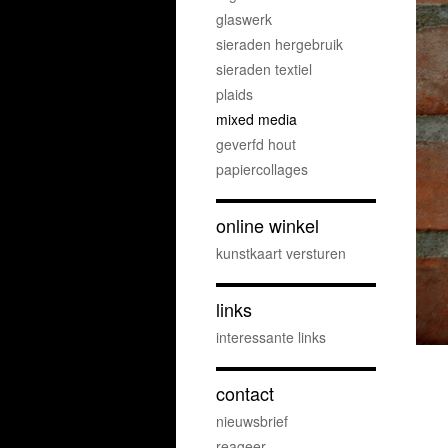
glaswerk
sieraden hergebruik
sieraden textiel
plaids
mixed media
geverfd hout
papiercollages
online winkel
kunstkaart versturen
links
interessante links
contact
nieuwsbrief
reageer