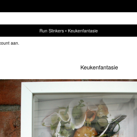
Run Slinkers
Keukenfantasie
count aan
.
Keukenfantasie