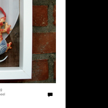
ag
eel