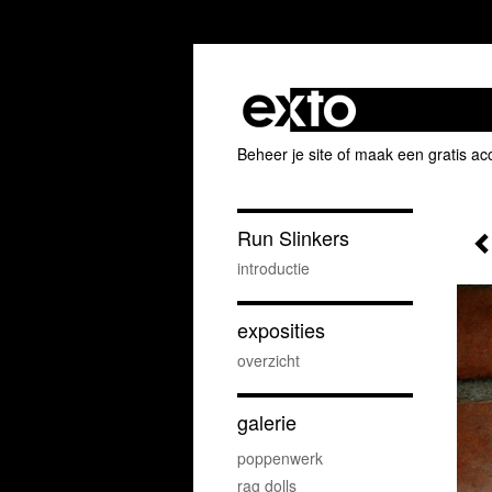
Beheer je site
of
maak een gratis ac
Run Slinkers
introductie
exposities
overzicht
galerie
poppenwerk
rag dolls