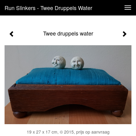
Run Slinkers - Twee Druppels Water
Tog
navi
Twee druppels water
19 x 27 x 17 cm, © 2015, prijs op aanvraag