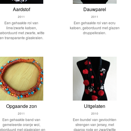
Aardstof
Dauwparel
2011
2011
Een gehaakte rol van
Een gehaakte rol van ecru
lime/zwarte katoen,
katoen, geborduurd met glazen
geborduurd met zwarte, witte
druppelkralen.
en transparante glaskralen.
Opgaande zon
Uitgelaten
2011
2010
Een gehaakte band van
Een bundel van gevlochten
gemeleerde oranje wol,
strengen van jersey, met
eborduurd met glaskralen en
daarop rode en zwart/witte