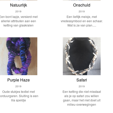
Natuurlijk
Onschuld
2019
2019
Een bont lapje, versierd met
Een lieflijk meisje, met
allerlei attributen aan een
vredessymbool en een schaar.
ketting van glaskralen
Wat is ze van plan.....
Purple Haze
Safari
2019
2019
Oude stukjes textiel met
Een ketting die niet misstaat
orduurgaren. Sluiting is een
als je op safari zou willen
lila speldje
gaan, maar het niet doet uit
milieu-overwegingen