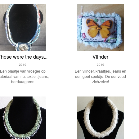
Those were the days...
Vlinder
2019
2019
Een plaatje van vroeger op
Een vlinder, kraaltjes, jeans en
teriaal van nu: textiel, jeans,
een geel speldje. De eenvoud
borduurgaren
zichzelve!