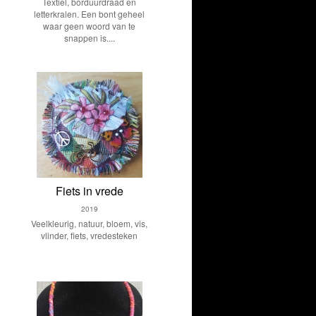
Textiel, borduurdraad en
letterkralen. Een bont geheel
waar geen woord van te
snappen is....
Fiets in vrede
2019
Veelkleurig, natuur, bloem, vis,
vlinder, fiets, vredesteken