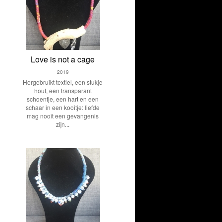
Love is not a cage
2019
Hergebruikt textiel, een stukje
hout, een transparant
schoentje, een hart en een
schaar in een kooitje: liefde
mag nooit een gevangenis
zijn...