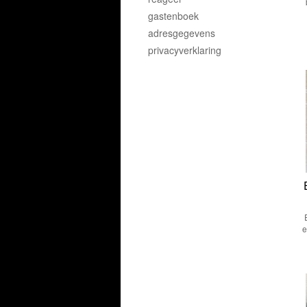
gastenboek
adresgegevens
privacyverklaring
e