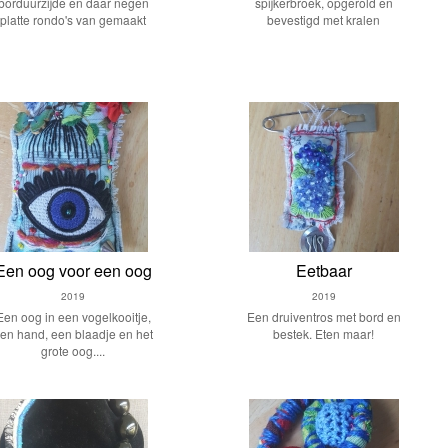
borduurzijde en daar negen
spijkerbroek, opgerold en
platte rondo's van gemaakt
bevestigd met kralen
Een oog voor een oog
Eetbaar
2019
2019
Een oog in een vogelkooitje,
Een druiventros met bord en
en hand, een blaadje en het
bestek. Eten maar!
grote oog....