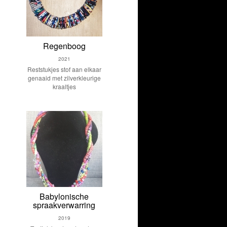
Regenboog
2021
Reststukjes stof aan elkaar
genaaid met zilverkleurige
kraaltjes
Babylonische
spraakverwarring
2019