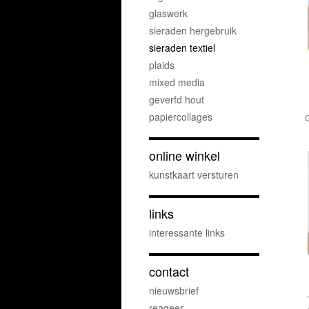
glaswerk
sieraden hergebruik
sieraden textiel
plaids
mixed media
geverfd hout
papiercollages
G
online winkel
kunstkaart versturen
links
interessante links
contact
nieuwsbrief
reageer