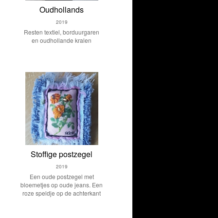
Oudhollands
2019
Resten textiel, borduurgaren
en oudhollande kralen
Stoffige postzegel
2019
Een oude postzegel met
bloemetjes op oude jeans. Een
roze speldje op de achterkant