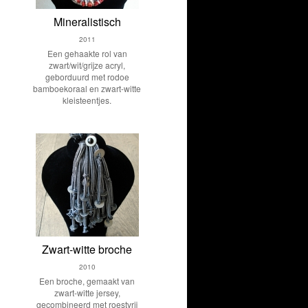
Mineralistisch
2011
Een gehaakte rol van
zwart/wit/grijze acryl,
geborduurd met rodoe
bamboekoraal en zwart-witte
kleisteentjes.
Zwart-witte broche
2010
Een broche, gemaakt van
zwart-witte jersey,
gecombineerd met roestvrij