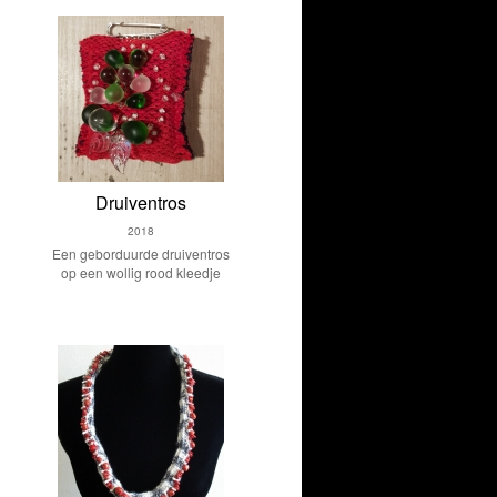
Druiventros
2018
Een geborduurde druiventros
op een wollig rood kleedje