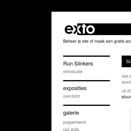
Beheer je site
of
maak een gratis ac
Si
Run Slinkers
introductie
Het i
soort
exposities
uit 
overzicht
stuur
galerie
poppenwerk
rag dolls