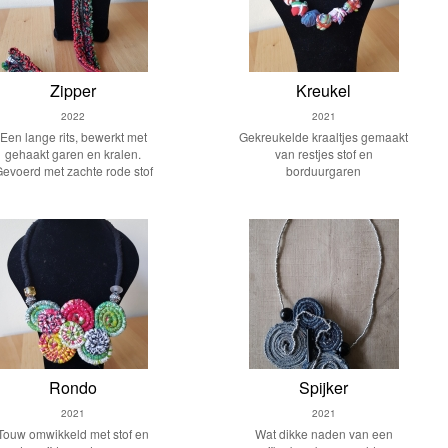
Zipper
Kreukel
2022
2021
Een lange rits, bewerkt met
Gekreukelde kraaltjes gemaakt
gehaakt garen en kralen.
van restjes stof en
evoerd met zachte rode stof
borduurgaren
Rondo
Spijker
2021
2021
Touw omwikkeld met stof en
Wat dikke naden van een