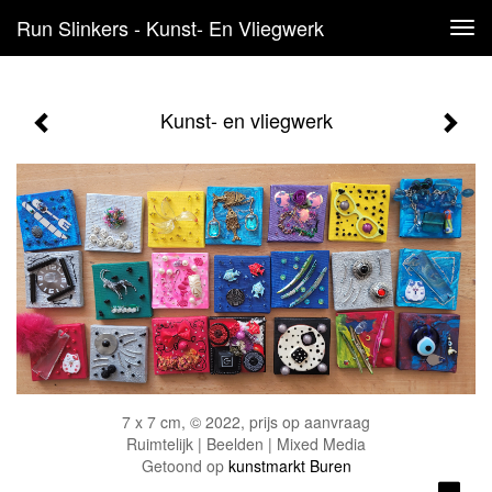
Run Slinkers - Kunst- En Vliegwerk
Tog
navi
Kunst- en vliegwerk
7 x 7 cm, © 2022, prijs op aanvraag
Ruimtelijk | Beelden | Mixed Media
Getoond op
kunstmarkt Buren