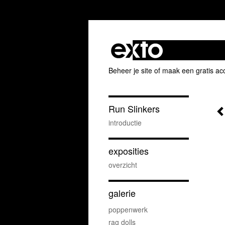
Beheer je site
of
maak een gratis ac
Run Slinkers
introductie
exposities
overzicht
galerie
poppenwerk
rag dolls