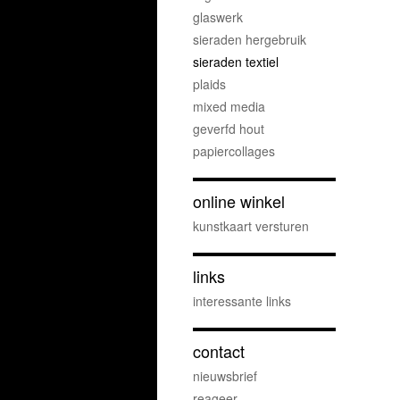
glaswerk
sieraden hergebruik
sieraden textiel
plaids
mixed media
geverfd hout
papiercollages
online winkel
kunstkaart versturen
links
interessante links
contact
nieuwsbrief
reageer