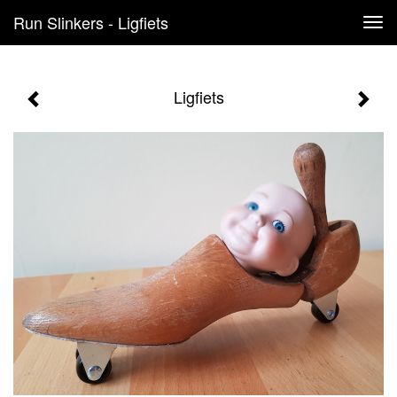
Run Slinkers - Ligfiets
Tog
navi
Ligfiets