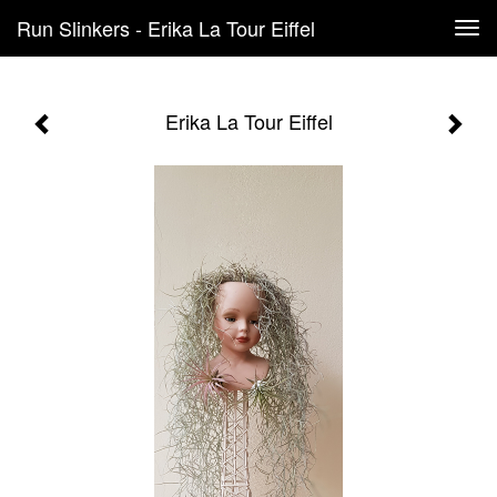
Run Slinkers - Erika La Tour Eiffel
Tog
navi
Erika La Tour Eiffel