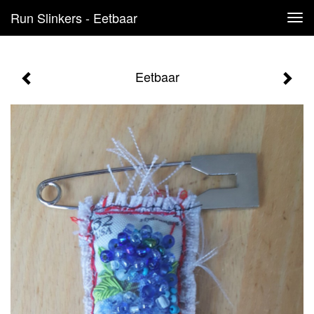
Run Slinkers - Eetbaar
Tog
navi
Eetbaar