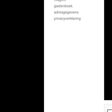
gastenboek
adresgegevens
privacyverklaring