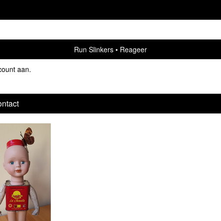
Run Slinkers
Reageer
count aan
.
ntact