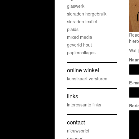
glaswerk
sieraden hergebruik
sieraden textiel
plaids
Reac
mixed media
hiero
geverfd hout
Wat j
papiercollages
Naa
online winkel
kunstkaart versturen
E-ma
links
interessante links
Beri
contact
nieuwsbrief
reageer