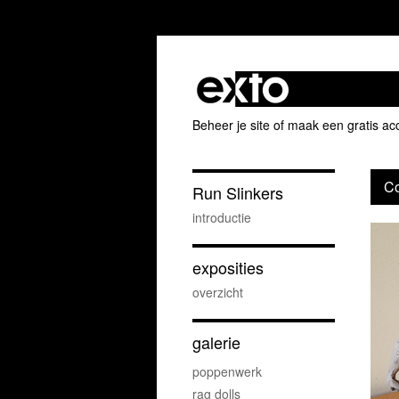
Beheer je site
of
maak een gratis ac
Co
Run Slinkers
introductie
exposities
overzicht
galerie
poppenwerk
rag dolls