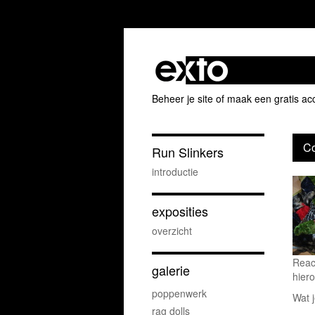
Beheer je site
of
maak een gratis ac
Co
Run Slinkers
introductie
exposities
overzicht
Reac
galerie
hiero
poppenwerk
Wat j
rag dolls