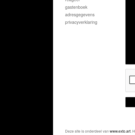
gastenboek
adresgegevens
privacyverklaring
Deze site is onderdeel van
www.exto.art
. 