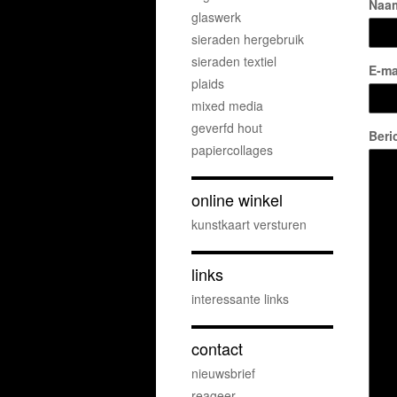
Naa
glaswerk
sieraden hergebruik
sieraden textiel
E-ma
plaids
mixed media
geverfd hout
Beri
papiercollages
online winkel
kunstkaart versturen
links
interessante links
contact
nieuwsbrief
reageer