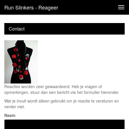
Run Slinkers - Reageer
Tog
navi
Contact
Reacties worden zeer gewaardeerd. Heb je vragen of
opmerkingen, stuur dan een bericht via het formulier hieronder.
Wat je invult wordt alleen gebruikt om je reactie te versturen en
verder niet.
Naam